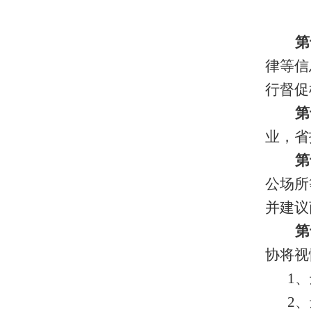
第
律等信
行督促
第
业，省
第
公场所
并建议
第
协将视
1
、
2
、